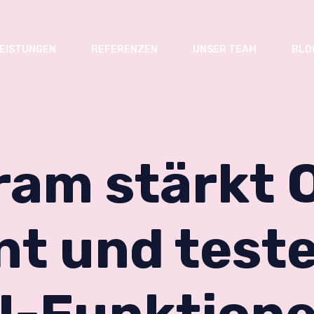
EISTUNGEN
REFERENZEN
UNSER TEAM
BLO
ram stärkt O
t und test