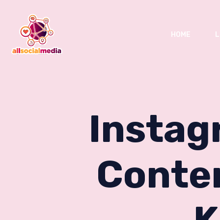
HOME
L
Instag
Conten