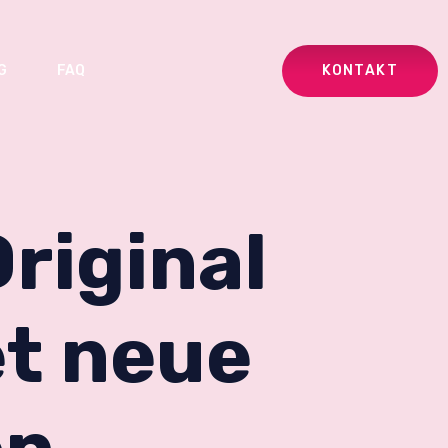
KONTAKT
G
FAQ
riginal
et neue