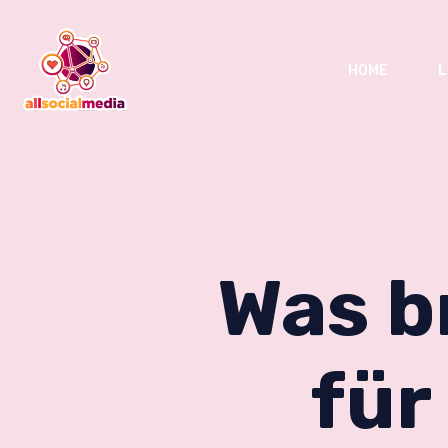
HOME
L
Was b
für