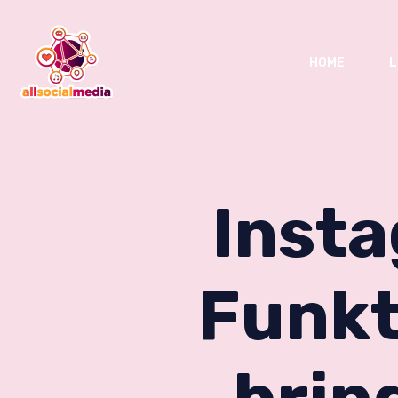
HOME
L
Insta
Funkt