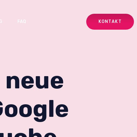
KONTAKT
G
FAQ
t neue
Google